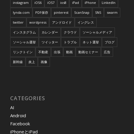
instagram
iOS6
iOS7
ios8
iPad
iPhone
LinkedIn
lynda.com
PDF保存
pinterest
ScanSnap
SNS
swarm
twitter
wordpress
アンドロイド
イングレス
インスタグラム
カレンダー
クラウド
ソーシャルメディア
ソーシャル選挙
ツイッター
トラブル
ネット選挙
ブログ
リンクトイン
不動産
出張
動画
動画セミナー
広告
新幹線
炎上
画像
CATEGORIES
AI
Android
Facebook
iPhoneとiPad